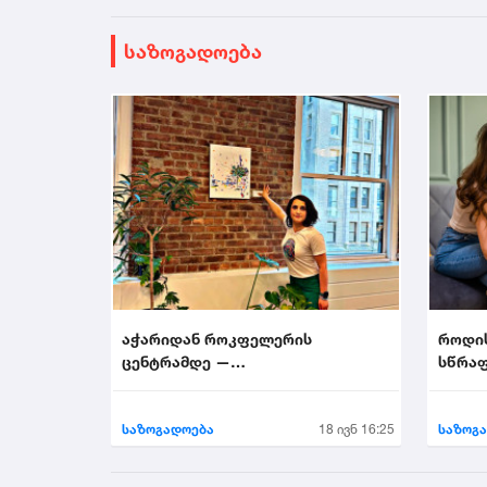
საზოგადოება
აჭარიდან როკფელერის
როდი
ცენტრამდე —
სწრაფ
მხატვარი,რომელმაც ნიუ-იორკი
აალაპარაკა
საზოგადოება
18 ივნ 16:25
საზოგ