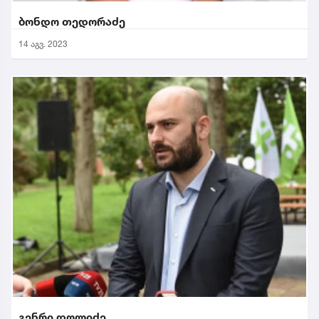
ბონდო თედორაძე
14 აგვ. 2023
გენრი დოლიძე