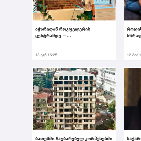
აჭარიდან როკფელერის
როდი
ცენტრამდე —
სწრაფ
მხატვარი,რომელმაც ნიუ-იორკი
აალაპარაკა
18 ივნ 16:25
12 მაი 
ბათუმში ჩაუბარებელ კორპუსებში
საქა