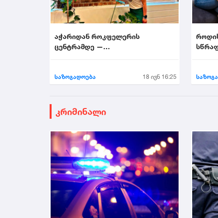
აჭარიდან როკფელერის
როდი
ცენტრამდე —
სწრაფ
მხატვარი,რომელმაც ნიუ-იორკი
აალაპარაკა
საზოგადოება
18 ივნ 16:25
საზოგ
კრიმინალი