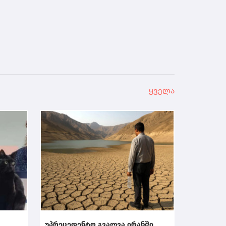
ყველა
უპრეცედენტო გვალვა ირანში