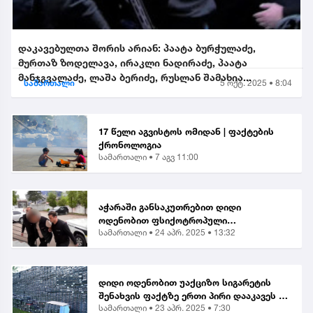
დაკავებულთა შორის არიან: პაატა ბურჭულაძე,
მურთაზ ზოდელავა, ირაკლი ნადირაძე, პაატა
მანჯგვალაძე, ლაშა ბერიძე, რუსლან შამახია...
სამართალი
5 ოქტ. 2025 • 8:04
17 წელი აგვისტოს ომიდან | ფაქტების
ქრონოლოგია
სამართალი •
7 აგვ 11:00
აჭარაში განსაკუთრებით დიდი
ოდენობით ფსიქოტროპული
სამართალი •
24 აპრ. 2025 • 13:32
ნივთიერების შეძენა-შენახვისა და
ქვეყანაში შემოტანის ბრალდებით 1
პირი დააკავეს
დიდი ოდენობით უაქციზო სიგარეტის
შენახვის ფაქტზე ერთი პირი დააკავეს |
სამართალი •
23 აპრ. 2025 • 7:30
საგამოძიებო