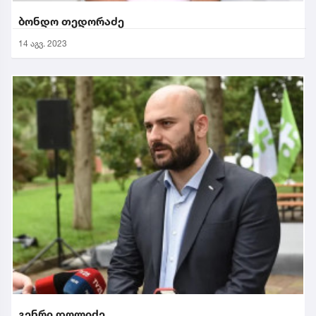
ბონდო თედორაძე
14 აგვ. 2023
გენრი დოლიძე