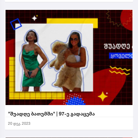
"შუადღე ბათუმში" | 97-ე გადაცემა
20 დეკ. 2023