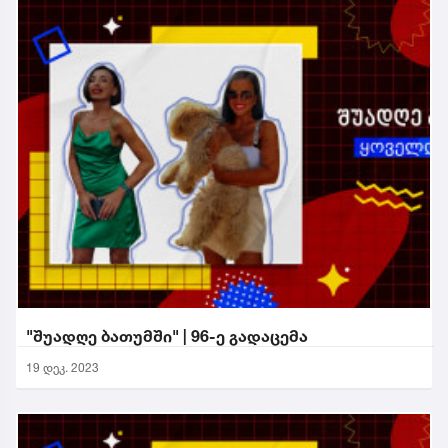
"შუადღე ბათუმში" | 96-ე გადაცემა
19 დეკ. 2023