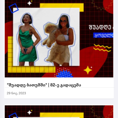
"შუადღე ბათუმში" | 82-ე გადაცემა
29 ნოე. 2023