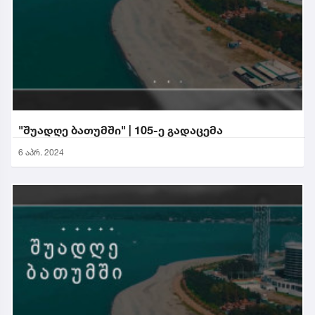
"შუადღე ბათუმში" | 105-ე გადაცემა
6 აპრ. 2024