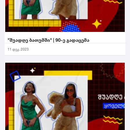
"შუადღე ბათუმში" | 90-ე გადაცემა
11 დეკ. 2023