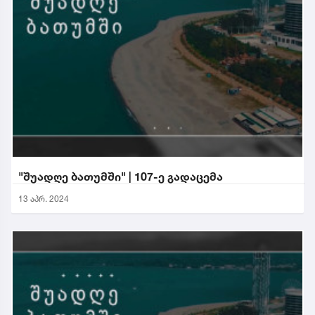
"შუადღე ბათუმში" | 107-ე გადაცემა
13 აპრ. 2024