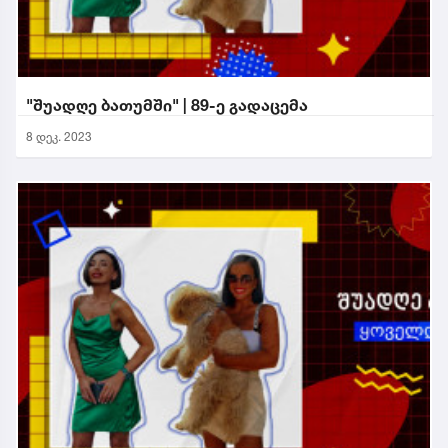
"შუადღე ბათუმში" | 89-ე გადაცემა
8 დეკ. 2023