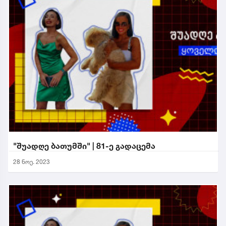
"შუადღე ბათუმში" | 81-ე გადაცემა
28 ნოე. 2023