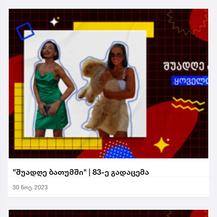
"შუადღე ბათუმში" | 83-ე გადაცემა
30 ნოე. 2023