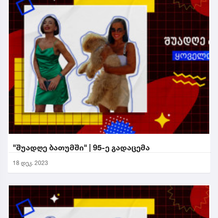
"შუადღე ბათუმში" | 95-ე გადაცემა
18 დეკ. 2023