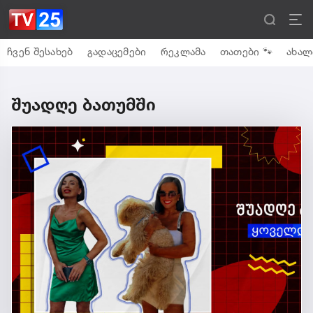
ჩვენ შესახებ
გადაცემები
რეკლამა
თათები 🐾
ახალ
შუადღე ბათუმში