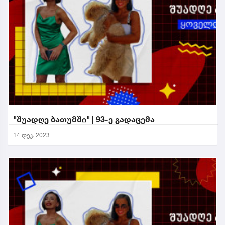
"შუადღე ბათუმში" | 93-ე გადაცემა
14 დეკ. 2023