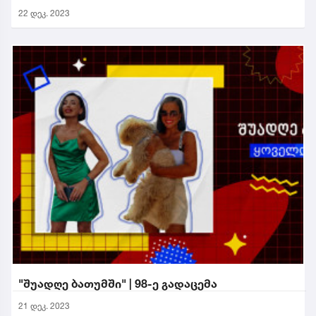
22 დეკ. 2023
"შუადღე ბათუმში" | 98-ე გადაცემა
21 დეკ. 2023