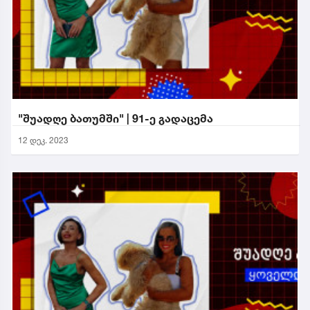
"შუადღე ბათუმში" | 91-ე გადაცემა
12 დეკ. 2023