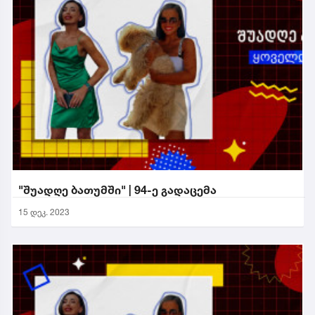
"შუადღე ბათუმში" | 94-ე გადაცემა
15 დეკ. 2023