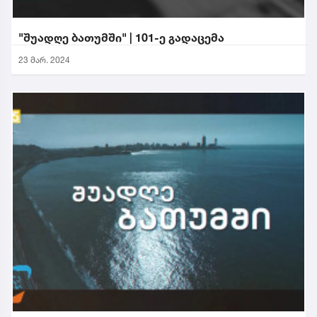
"შუადღე ბათუმში" | 101-ე გადაცემა
23 მარ. 2024