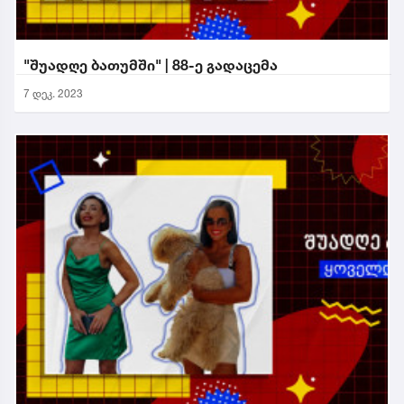
"შუადღე ბათუმში" | 88-ე გადაცემა
7 დეკ. 2023