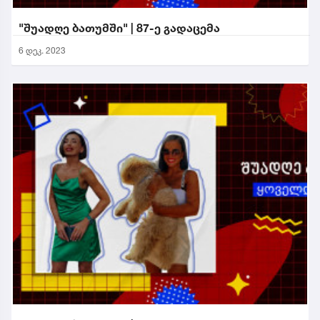
"შუადღე ბათუმში" | 87-ე გადაცემა
6 დეკ. 2023