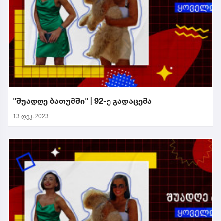
"შუადღე ბათუმში" | 92-ე გადაცემა
13 დეკ. 2023