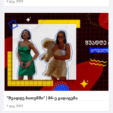
4 დეკ. 2023
"შუადღე ბათუმში" | 84-ე გადაცემა
1 დეკ. 2023