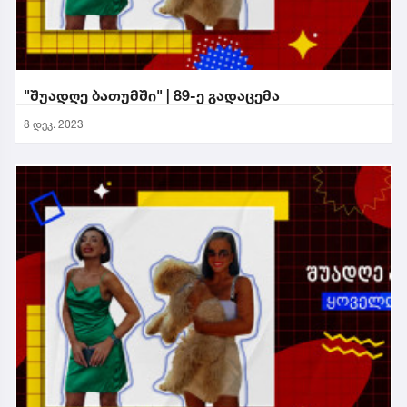
"შუადღე ბათუმში" | 89-ე გადაცემა
8 დეკ. 2023