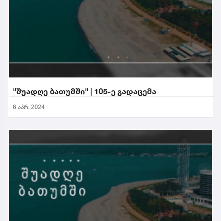
"შუადღე ბათუმში" | 105-ე გადაცემა
6 აპრ. 2024