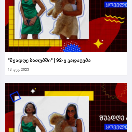
"შუადღე ბათუმში" | 92-ე გადაცემა
13 დეკ. 2023