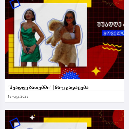
"შუადღე ბათუმში" | 95-ე გადაცემა
18 დეკ. 2023