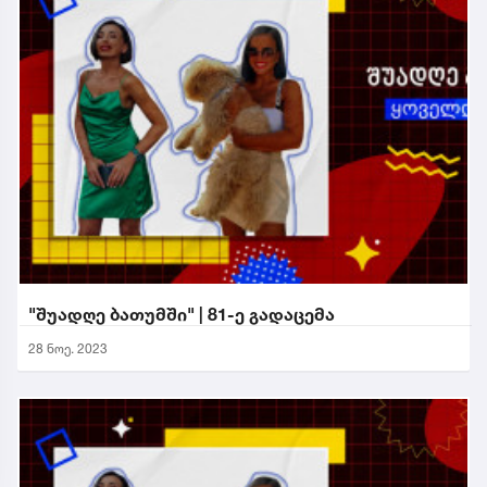
"შუადღე ბათუმში" | 81-ე გადაცემა
28 ნოე. 2023