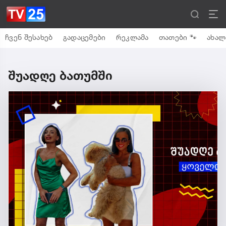
ჩვენ შესახებ
გადაცემები
რეკლამა
თათები 🐾
ახალ
შუადღე ბათუმში