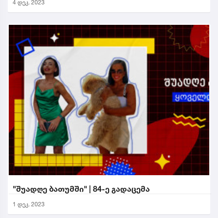
4 დეკ. 2023
"შუადღე ბათუმში" | 84-ე გადაცემა
1 დეკ. 2023