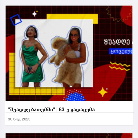
"შუადღე ბათუმში" | 83-ე გადაცემა
30 ნოე. 2023