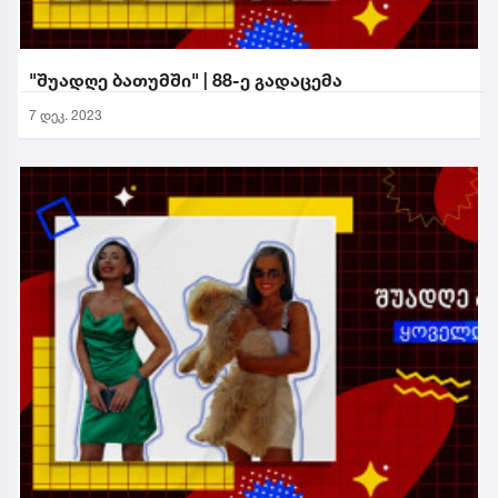
"შუადღე ბათუმში" | 88-ე გადაცემა
7 დეკ. 2023