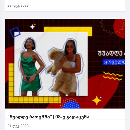
22 დეკ. 2023
"შუადღე ბათუმში" | 98-ე გადაცემა
21 დეკ. 2023