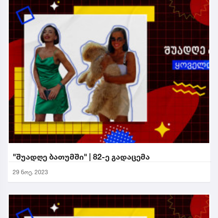
"შუადღე ბათუმში" | 82-ე გადაცემა
29 ნოე. 2023