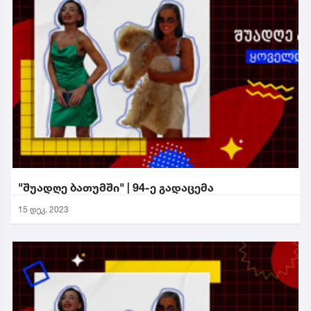
"შუადღე ბათუმში" | 94-ე გადაცემა
15 დეკ. 2023