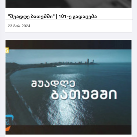
"შუადღე ბათუმში" | 101-ე გადაცემა
23 მარ. 2024