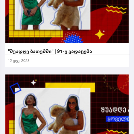
"შუადღე ბათუმში" | 91-ე გადაცემა
12 დეკ. 2023