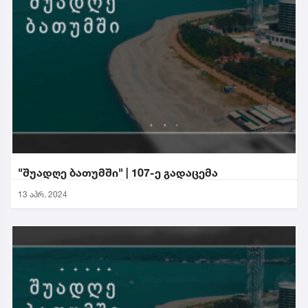
"შუადღე ბათუმში" | 107-ე გადაცემა
13 აპრ. 2024