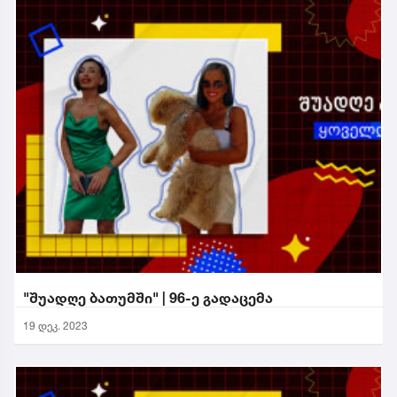
"შუადღე ბათუმში" | 96-ე გადაცემა
19 დეკ. 2023