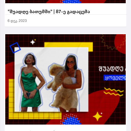
"შუადღე ბათუმში" | 87-ე გადაცემა
6 დეკ. 2023