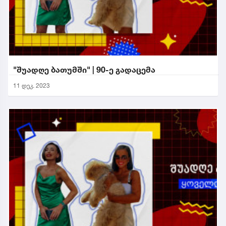
"შუადღე ბათუმში" | 90-ე გადაცემა
11 დეკ. 2023