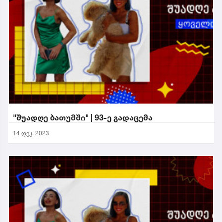
"შუადღე ბათუმში" | 93-ე გადაცემა
14 დეკ. 2023