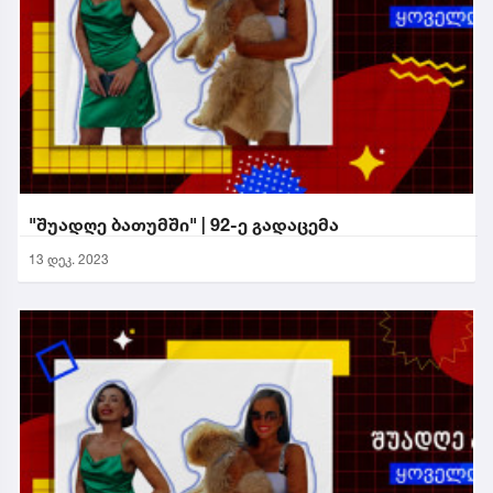
"შუადღე ბათუმში" | 92-ე გადაცემა
13 დეკ. 2023