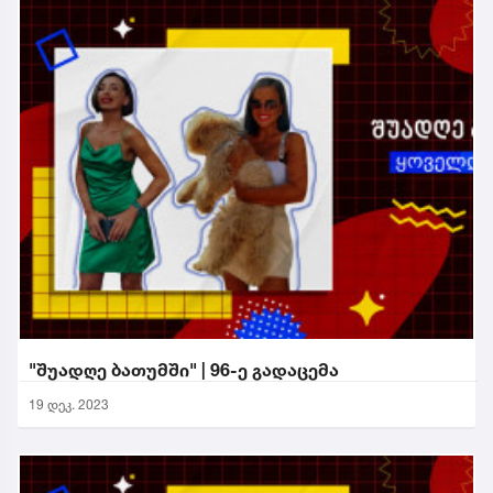
"შუადღე ბათუმში" | 96-ე გადაცემა
19 დეკ. 2023