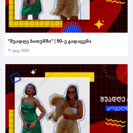
"შუადღე ბათუმში" | 90-ე გადაცემა
11 დეკ. 2023