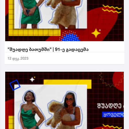
"შუადღე ბათუმში" | 91-ე გადაცემა
12 დეკ. 2023