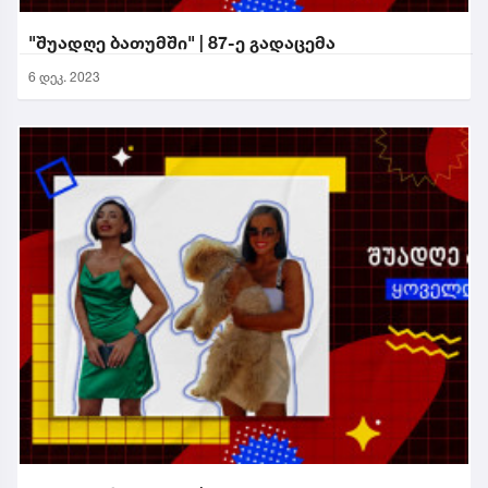
"შუადღე ბათუმში" | 87-ე გადაცემა
6 დეკ. 2023