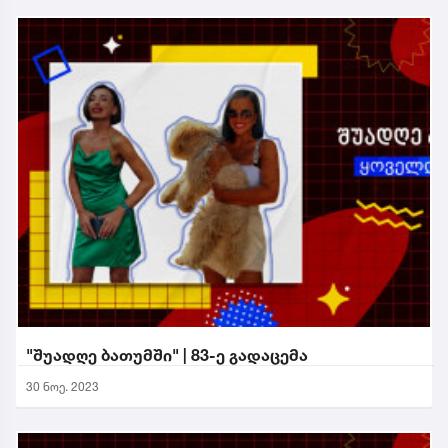
"შუადღე ბათუმში" | 83-ე გადაცემა
30 ნოე. 2023