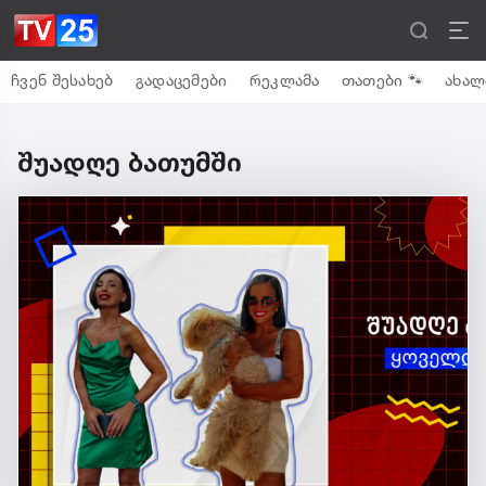
ჩვენ შესახებ
გადაცემები
რეკლამა
თათები 🐾
ახალ
შუადღე ბათუმში