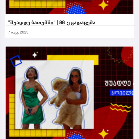
"შუადღე ბათუმში" | 88-ე გადაცემა
7 დეკ. 2023