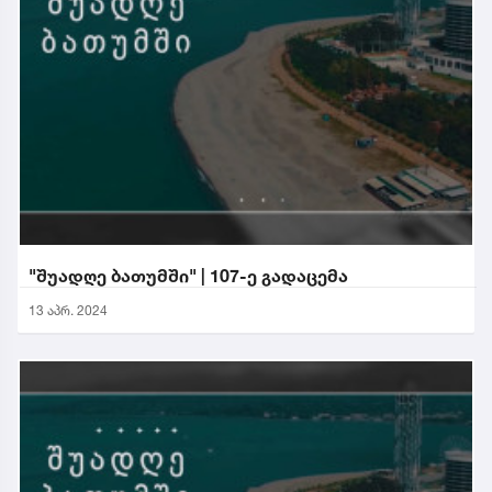
"შუადღე ბათუმში" | 107-ე გადაცემა
13 აპრ. 2024