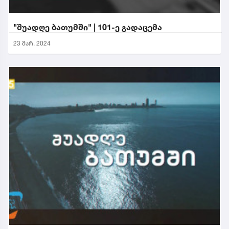
"შუადღე ბათუმში" | 101-ე გადაცემა
23 მარ. 2024