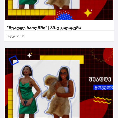
"შუადღე ბათუმში" | 89-ე გადაცემა
8 დეკ. 2023