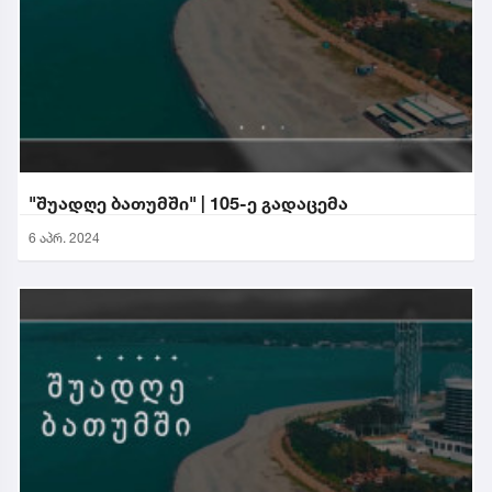
"შუადღე ბათუმში" | 105-ე გადაცემა
6 აპრ. 2024