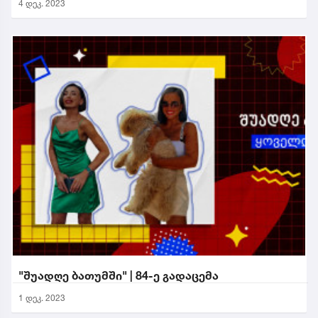
4 დეკ. 2023
"შუადღე ბათუმში" | 84-ე გადაცემა
1 დეკ. 2023