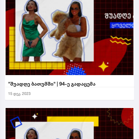
"შუადღე ბათუმში" | 94-ე გადაცემა
15 დეკ. 2023