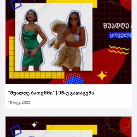
"შუადღე ბათუმში" | 95-ე გადაცემა
18 დეკ. 2023