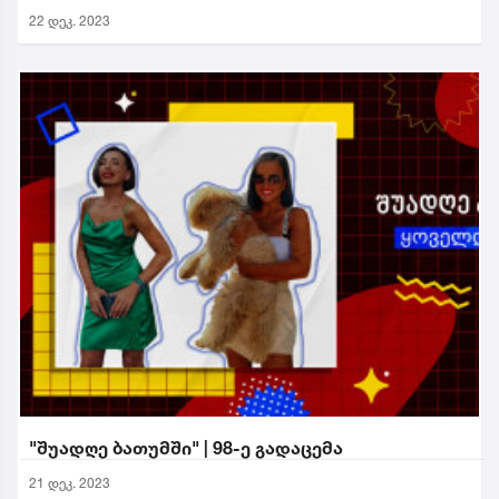
22 დეკ. 2023
"შუადღე ბათუმში" | 98-ე გადაცემა
21 დეკ. 2023