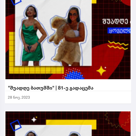
"შუადღე ბათუმში" | 81-ე გადაცემა
28 ნოე. 2023