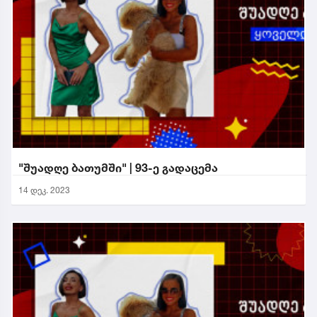
"შუადღე ბათუმში" | 93-ე გადაცემა
14 დეკ. 2023