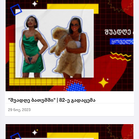
"შუადღე ბათუმში" | 82-ე გადაცემა
29 ნოე. 2023