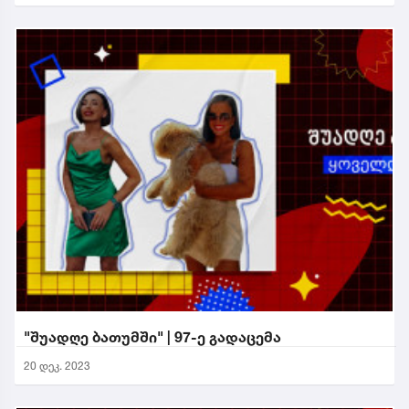
"შუადღე ბათუმში" | 97-ე გადაცემა
20 დეკ. 2023