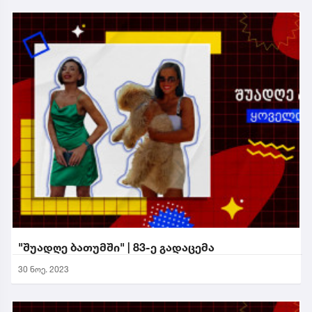
"შუადღე ბათუმში" | 83-ე გადაცემა
30 ნოე. 2023