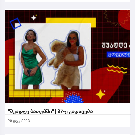
"შუადღე ბათუმში" | 97-ე გადაცემა
20 დეკ. 2023