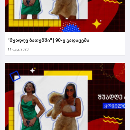
"შუადღე ბათუმში" | 90-ე გადაცემა
11 დეკ. 2023