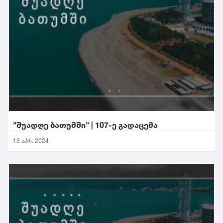
"შუადღე ბათუმში" | 107-ე გადაცემა
13 აპრ. 2024