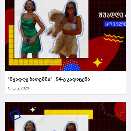
"შუადღე ბათუმში" | 94-ე გადაცემა
15 დეკ. 2023