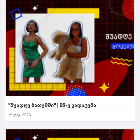
"შუადღე ბათუმში" | 96-ე გადაცემა
19 დეკ. 2023