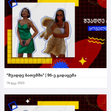
"შუადღე ბათუმში" | 95-ე გადაცემა
18 დეკ. 2023