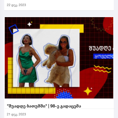
22 დეკ. 2023
"შუადღე ბათუმში" | 98-ე გადაცემა
21 დეკ. 2023