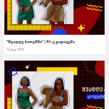
"შუადღე ბათუმში" | 91-ე გადაცემა
12 დეკ. 2023