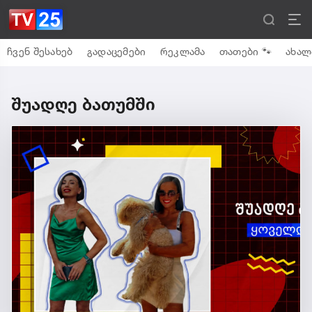
ჩვენ შესახებ
გადაცემები
რეკლამა
თათები 🐾
ახალ
შუადღე ბათუმში