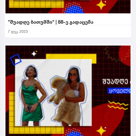
"შუადღე ბათუმში" | 88-ე გადაცემა
7 დეკ. 2023