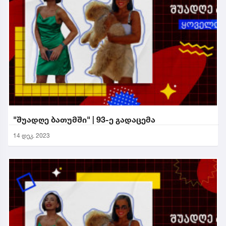
"შუადღე ბათუმში" | 93-ე გადაცემა
14 დეკ. 2023