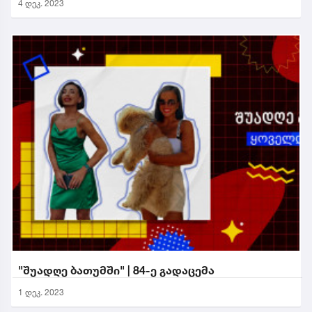
4 დეკ. 2023
"შუადღე ბათუმში" | 84-ე გადაცემა
1 დეკ. 2023