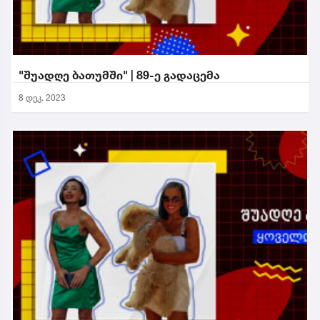
"შუადღე ბათუმში" | 89-ე გადაცემა
8 დეკ. 2023