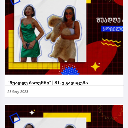
"შუადღე ბათუმში" | 81-ე გადაცემა
28 ნოე. 2023