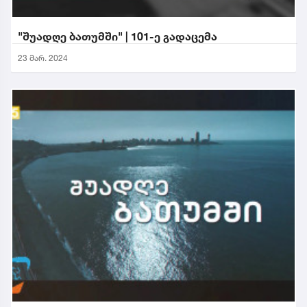
"შუადღე ბათუმში" | 101-ე გადაცემა
23 მარ. 2024