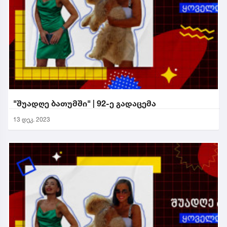
"შუადღე ბათუმში" | 92-ე გადაცემა
13 დეკ. 2023