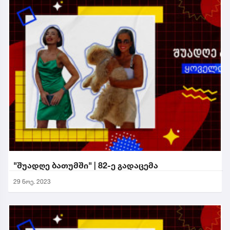
"შუადღე ბათუმში" | 82-ე გადაცემა
29 ნოე. 2023