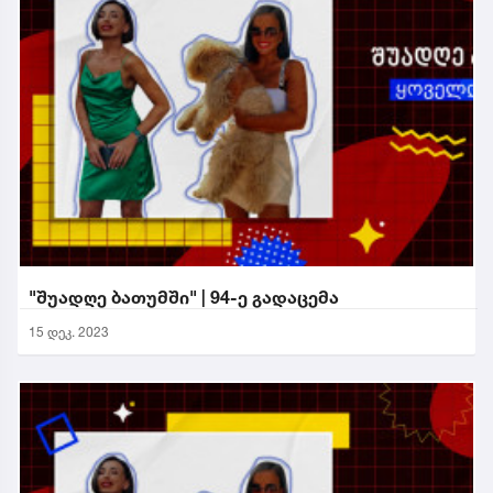
"შუადღე ბათუმში" | 94-ე გადაცემა
15 დეკ. 2023