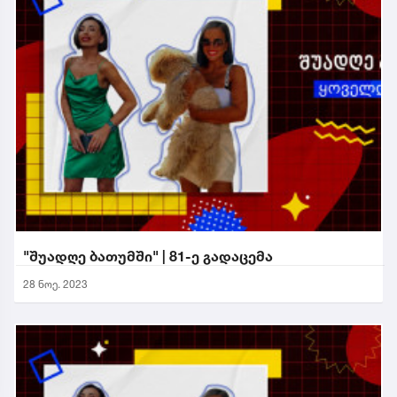
"შუადღე ბათუმში" | 81-ე გადაცემა
28 ნოე. 2023