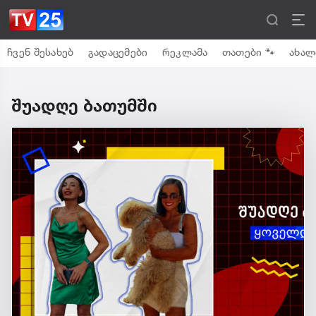
ჩვენ შესახებ
გადაცემები
რეკლამა
თათები 🐾
ახალ
შუადღე ბათუმში