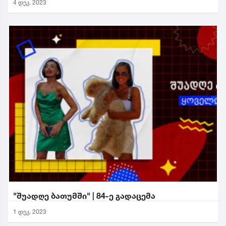
4 დეკ. 2023
"შუადღე ბათუმში" | 84-ე გადაცემა
1 დეკ. 2023