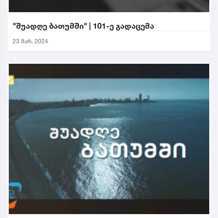
"შუადღე ბათუმში" | 101-ე გადაცემა
23 მარ. 2024