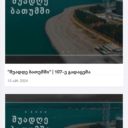
"შუადღე ბათუმში" | 107-ე გადაცემა
13 აპრ. 2024