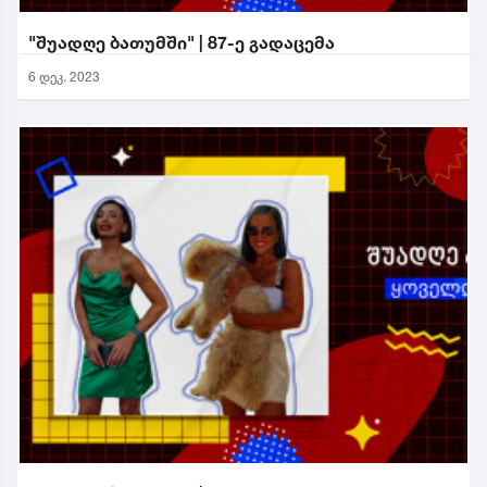
"შუადღე ბათუმში" | 87-ე გადაცემა
6 დეკ. 2023