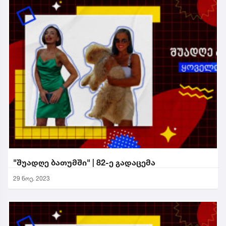
"შუადღე ბათუმში" | 82-ე გადაცემა
29 ნოე. 2023