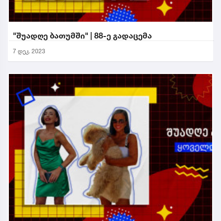
"შუადღე ბათუმში" | 88-ე გადაცემა
7 დეკ. 2023