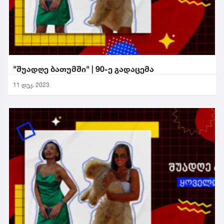
"შუადღე ბათუმში" | 90-ე გადაცემა
11 დეკ. 2023