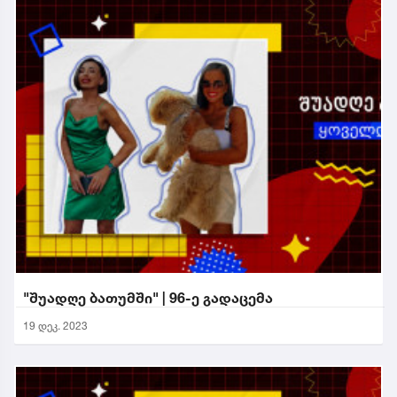
"შუადღე ბათუმში" | 96-ე გადაცემა
19 დეკ. 2023