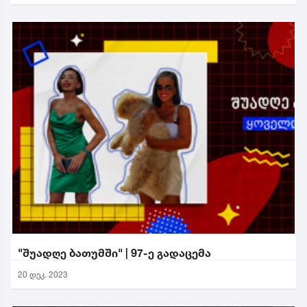
"შუადღე ბათუმში" | 97-ე გადაცემა
20 დეკ. 2023