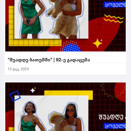
"შუადღე ბათუმში" | 92-ე გადაცემა
13 დეკ. 2023