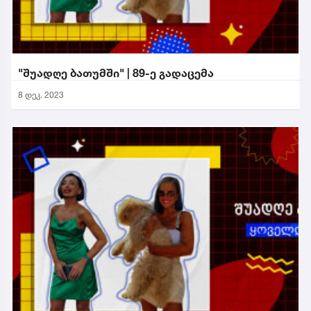
"შუადღე ბათუმში" | 89-ე გადაცემა
8 დეკ. 2023