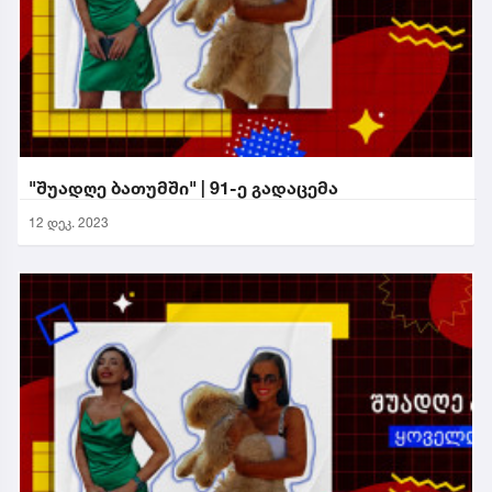
"შუადღე ბათუმში" | 91-ე გადაცემა
12 დეკ. 2023