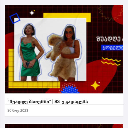
"შუადღე ბათუმში" | 83-ე გადაცემა
30 ნოე. 2023