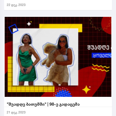
22 დეკ. 2023
"შუადღე ბათუმში" | 98-ე გადაცემა
21 დეკ. 2023