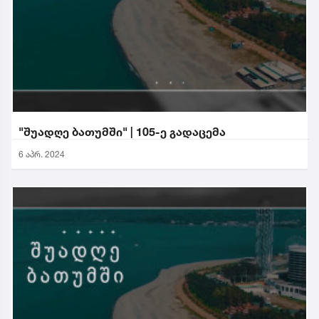
"შუადღე ბათუმში" | 105-ე გადაცემა
6 აპრ. 2024