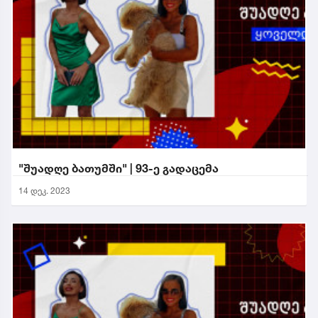
"შუადღე ბათუმში" | 93-ე გადაცემა
14 დეკ. 2023