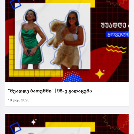
"შუადღე ბათუმში" | 95-ე გადაცემა
18 დეკ. 2023