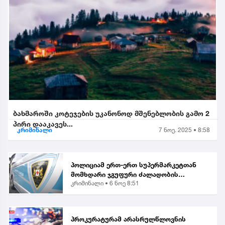
ბახმაროში კოტეჯების უკანონოდ მშენებლობის გამო 2
პირი დააკავეს...
კრიმინალი
7 ნოე. 2025 • 8:58
პოლიციამ ერთ-ერთ სუპერმარკეტთან
მომხდარი ჯგუფური ძალადობის
კრიმინალი •
6 ნოე 8:51
ორგანიზებისა და მასში მონაწილეობის
ბრალდებით, მანანა გიორგობიანის
გარდა, კიდევ 4 პირი დააკა...
პროკურატურამ არასრულწლოვნის