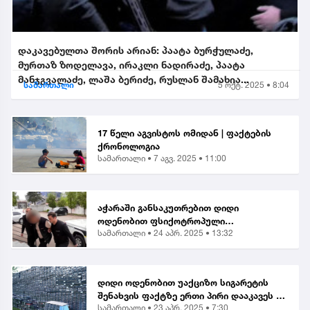
დაკავებულთა შორის არიან: პაატა ბურჭულაძე,
მურთაზ ზოდელავა, ირაკლი ნადირაძე, პაატა
მანჯგვალაძე, ლაშა ბერიძე, რუსლან შამახია...
სამართალი
5 ოქტ. 2025 • 8:04
17 წელი აგვისტოს ომიდან | ფაქტების
ქრონოლოგია
სამართალი •
7 აგვ. 2025 • 11:00
აჭარაში განსაკუთრებით დიდი
ოდენობით ფსიქოტროპული
სამართალი •
24 აპრ. 2025 • 13:32
ნივთიერების შეძენა-შენახვისა და
ქვეყანაში შემოტანის ბრალდებით 1
პირი დააკავეს
დიდი ოდენობით უაქციზო სიგარეტის
შენახვის ფაქტზე ერთი პირი დააკავეს |
სამართალი •
23 აპრ. 2025 • 7:30
საგამოძიებო