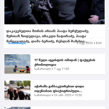
დაკავებულთა შორის არიან: პაატა ბურჭულაძე,
მურთაზ ზოდელავა, ირაკლი ნადირაძე, პაატა
მანჯგვალაძე, ლაშა ბერიძე, რუსლან შამახია...
სამართალი
5 ოქტ. 2025 • 8:04
17 წელი აგვისტოს ომიდან | ფაქტების
ქრონოლოგია
სამართალი •
7 აგვ 11:00
აჭარაში განსაკუთრებით დიდი
ოდენობით ფსიქოტროპული
სამართალი •
24 აპრ. 2025 • 13:32
ნივთიერების შეძენა-შენახვისა და
ქვეყანაში შემოტანის ბრალდებით 1
პირი დააკავეს