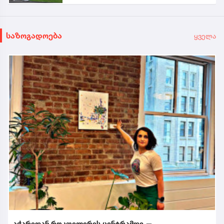
საზოგადოება
ყველა
აჭარიდან როკფელერის ცენტრამდე —