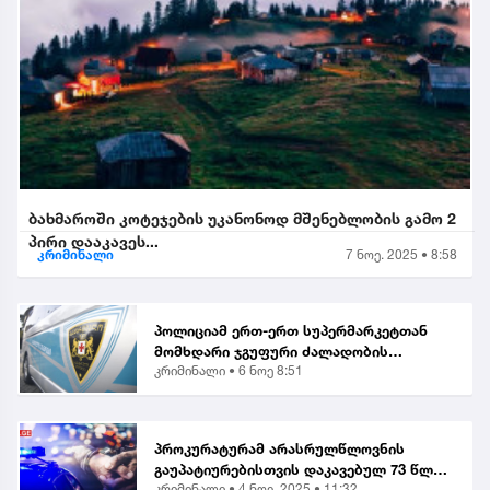
ბახმაროში კოტეჯების უკანონოდ მშენებლობის გამო 2
პირი დააკავეს...
კრიმინალი
7 ნოე. 2025 • 8:58
პოლიციამ ერთ-ერთ სუპერმარკეტთან
მომხდარი ჯგუფური ძალადობის
კრიმინალი •
6 ნოე 8:51
ორგანიზებისა და მასში მონაწილეობის
ბრალდებით, მანანა გიორგობიანის
გარდა, კიდევ 4 პირი დააკა...
პროკურატურამ არასრულწლოვნის
გაუპატიურებისთვის დაკავებულ 73 წლის
კრიმინალი •
4 ნოე. 2025 • 11:32
მამაკაცს ბრალი წარუდგინა...