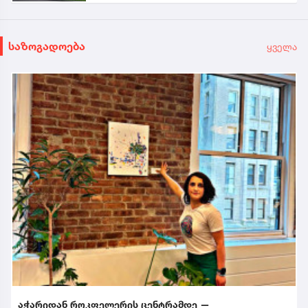
საზოგადოება
ყველა
აჭარიდან როკფელერის ცენტრამდე —