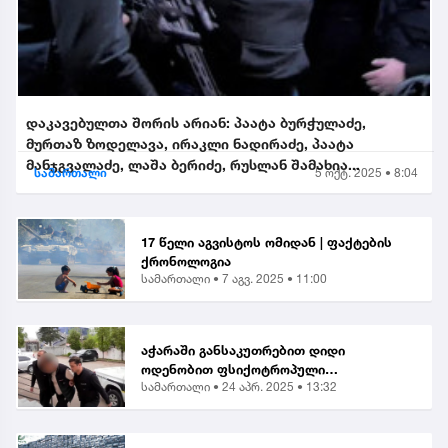
დაკავებულთა შორის არიან: პაატა ბურჭულაძე,
მურთაზ ზოდელავა, ირაკლი ნადირაძე, პაატა
მანჯგვალაძე, ლაშა ბერიძე, რუსლან შამახია...
სამართალი
5 ოქტ. 2025 • 8:04
17 წელი აგვისტოს ომიდან | ფაქტების
ქრონოლოგია
სამართალი •
7 აგვ. 2025 • 11:00
აჭარაში განსაკუთრებით დიდი
ოდენობით ფსიქოტროპული
სამართალი •
24 აპრ. 2025 • 13:32
ნივთიერების შეძენა-შენახვისა და
ქვეყანაში შემოტანის ბრალდებით 1
პირი დააკავეს