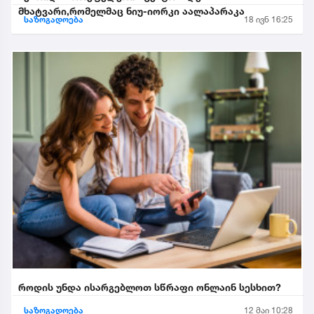
მხატვარი,რომელმაც ნიუ-იორკი აალაპარაკა
საზოგადოება
18 ივნ 16:25
როდის უნდა ისარგებლოთ სწრაფი ონლაინ სესხით?
საზოგადოება
12 მაი 10:28