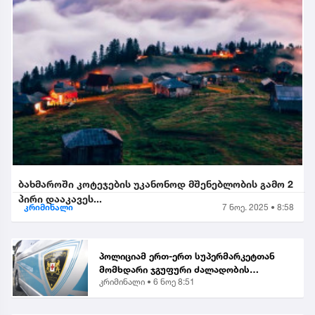
ბახმაროში კოტეჯების უკანონოდ მშენებლობის გამო 2
პირი დააკავეს...
კრიმინალი
7 ნოე. 2025 • 8:58
პოლიციამ ერთ-ერთ სუპერმარკეტთან
მომხდარი ჯგუფური ძალადობის
კრიმინალი •
6 ნოე 8:51
ორგანიზებისა და მასში მონაწილეობის
ბრალდებით, მანანა გიორგობიანის
გარდა, კიდევ 4 პირი დააკა...