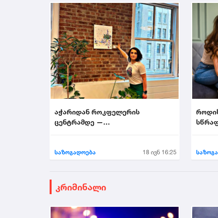
აჭარიდან როკფელერის
როდი
ცენტრამდე —
სწრაფ
მხატვარი,რომელმაც ნიუ-იორკი
აალაპარაკა
საზოგადოება
18 ივნ 16:25
საზოგ
კრიმინალი