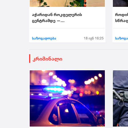
აჭარიდან როკფელერის
როდი
ცენტრამდე —
სწრაფ
მხატვარი,რომელმაც ნიუ-იორკი
აალაპარაკა
საზოგადოება
18 ივნ 16:25
საზოგ
კრიმინალი