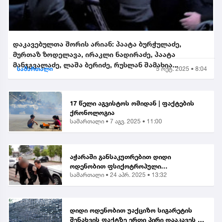
დაკავებულთა შორის არიან: პაატა ბურჭულაძე,
მურთაზ ზოდელავა, ირაკლი ნადირაძე, პაატა
მანჯგვალაძე, ლაშა ბერიძე, რუსლან შამახია...
სამართალი
5 ოქტ. 2025 • 8:04
17 წელი აგვისტოს ომიდან | ფაქტების
ქრონოლოგია
სამართალი •
7 აგვ. 2025 • 11:00
აჭარაში განსაკუთრებით დიდი
ოდენობით ფსიქოტროპული
სამართალი •
24 აპრ. 2025 • 13:32
ნივთიერების შეძენა-შენახვისა და
ქვეყანაში შემოტანის ბრალდებით 1
პირი დააკავეს
დიდი ოდენობით უაქციზო სიგარეტის
შენახვის ფაქტზე ერთი პირი დააკავეს |