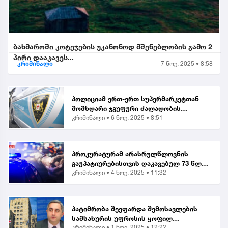
ბახმაროში კოტეჯების უკანონოდ მშენებლობის გამო 2
პირი დააკავეს...
კრიმინალი
7 ნოე. 2025 • 8:58
პოლიციამ ერთ-ერთ სუპერმარკეტთან
მომხდარი ჯგუფური ძალადობის
კრიმინალი •
6 ნოე. 2025 • 8:51
ორგანიზებისა და მასში მონაწილეობის
ბრალდებით, მანანა გიორგობიანის
გარდა, კიდევ 4 პირი დააკა...
პროკურატურამ არასრულწლოვნის
გაუპატიურებისთვის დაკავებულ 73 წლის
კრიმინალი •
4 ნოე. 2025 • 11:32
მამაკაცს ბრალი წარუდგინა...
პატიმრობა შეეფარდა შემოსავლების
სამსახურის უფროსის ყოფილ
კრიმინალი •
1 ნოე. 2025 • 12:22
მოადგილეს - ვლადიმერ ხუნდაძეს...