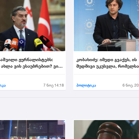
აშვილი ჟურნალისტებს:
კობახიძე: იმედი გვაქვს, ის
 ახლა ვის ესაუბრებით? ვინ
მუდმივი უკუსვლა, რომელს
იხეილ ყ...
დღეს ევროპული სივ...
იკა
7 ნოე 14:18
პოლიტიკა
6 ნოე. 20