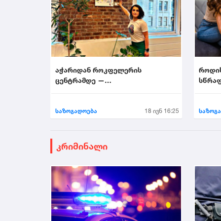
აჭარიდან როკფელერის
როდი
ცენტრამდე —
სწრაფ
მხატვარი,რომელმაც ნიუ-იორკი
აალაპარაკა
საზოგადოება
18 ივნ 16:25
საზოგ
კრიმინალი