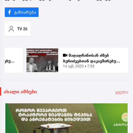
TV 25
ებ
მაღალჩინოსან ძმებ
ირებული
ბერიძეებთან დაკავშირებული
14 ივნ. 2023 • 7:33
კომპანიის საეჭვო
ბები
კორუფციული გარიგებები
ვა
აჭარაში - TI-ის კვლევა
ახალი ამბები
ყველა