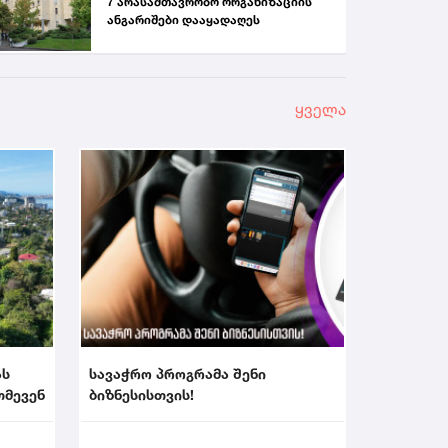
7 არასამთავრობო ორგანიზაციის
ანგარიშები დააყადაღეს
ყველა
ას
სავაჭრო პროგრამა შენი
თმევენ
ბიზნესისთვის!