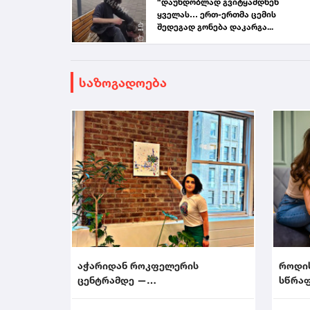
“დაუნდობლად გვიტყამდნენ
ყველას… ერთ-ერთმა ცემის
შედეგად გონება დაკარგა...
საზოგადოება
აჭარიდან როკფელერის
როდი
ცენტრამდე —
სწრაფ
მხატვარი,რომელმაც ნიუ-იორკი
აალაპარაკა