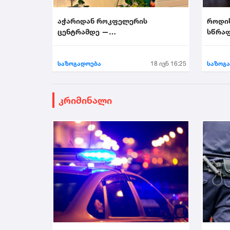
აჭარიდან როკფელერის
როდი
ცენტრამდე —
სწრაფ
მხატვარი,რომელმაც ნიუ-იორკი
აალაპარაკა
საზოგადოება
18 ივნ 16:25
საზოგ
კრიმინალი