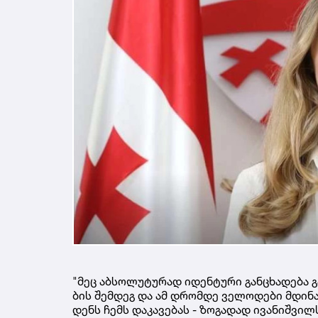
"მეც აბ­სო­ლუ­ტუ­რად იდენ­ტუ­რი გან­ცხა­დე­ბა გა
ბის შემ­დეგ და ამ დრომ­დე ვე­ლო­დე­ბი მდი­ნა
დენს ჩემს და­კა­ვე­ბას - ზო­გა­დად ივა­ნიშ­ვილ