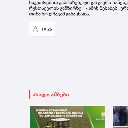
სა­კუთ­რე­ბით გაბ­რა­ზე­ბუ­ლი და გა­ერ­თი­ა­ნე
რუს­თა­ვე­ლის გამ­ზირ­ზე." - ამის შე­სა­ხებ „ერ­
თინა ბო­კუ­ჩა­ვამ გა­ნა­ცხა­და.
TV 25
ახალი ამბები