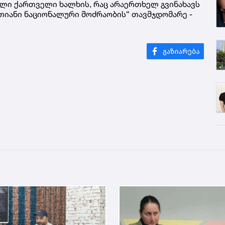
­ბუ­ლი ქარ­თვე­ლი ხალ­ხის, რაც არა­ერ­თხელ გვი­ნა­ხავს
თი­ა­ნი ნა­ცი­ო­ნა­ლუ­რი მოძ­რა­ო­ბის“ თავ­მჯდო­მა­რე -