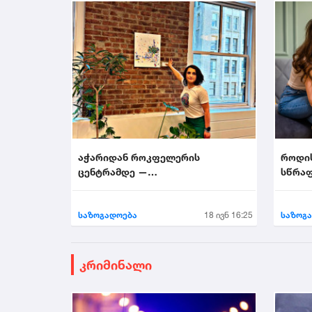
აჭარიდან როკფელერის
როდი
ცენტრამდე —
სწრაფ
მხატვარი,რომელმაც ნიუ-იორკი
აალაპარაკა
საზოგადოება
18 ივნ 16:25
საზოგ
კრიმინალი