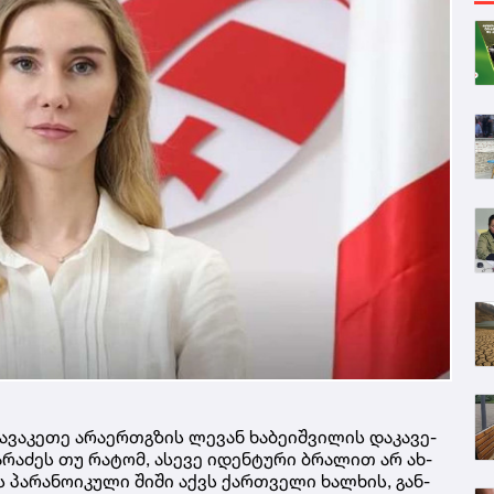
­ვა­კე­თე არა­ერ­თგზის ლე­ვან ხა­ბე­იშ­ვი­ლის და­კა­ვე­
­რა­ძეს თუ რა­ტომ, ასე­ვე იდენ­ტუ­რი ბრა­ლით არ ახ­
ს პა­რა­ნო­ი­კუ­ლი შიში აქვს ქარ­თვე­ლი ხალ­ხის, გან­