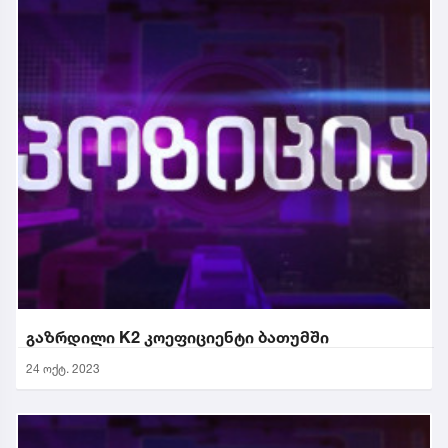
გაზრდილი K2 კოეფიციენტი ბათუმში
24 ოქტ. 2023