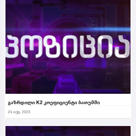
გაზრდილი K2 კოეფიციენტი ბათუმში
24 ოქტ. 2023