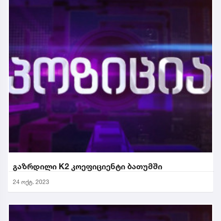
გაზრდილი K2 კოეფიციენტი ბათუმში
24 ოქტ. 2023