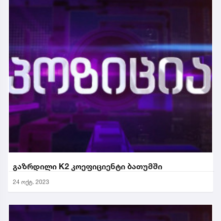
გაზრდილი K2 კოეფიციენტი ბათუმში
24 ოქტ. 2023