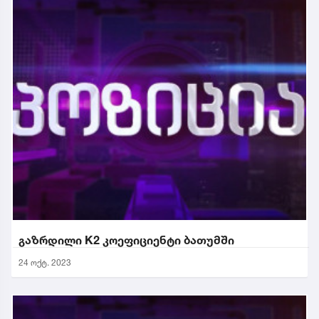
გაზრდილი K2 კოეფიციენტი ბათუმში
24 ოქტ. 2023