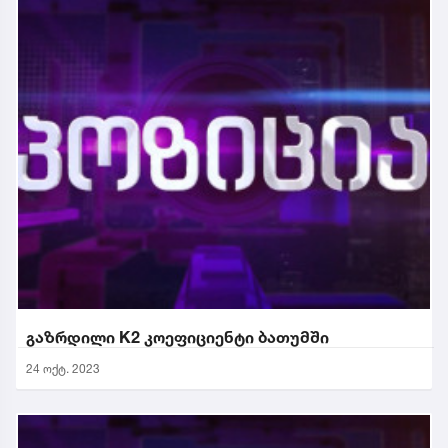
გაზრდილი K2 კოეფიციენტი ბათუმში
24 ოქტ. 2023