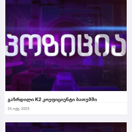
გაზრდილი K2 კოეფიციენტი ბათუმში
24 ოქტ. 2023