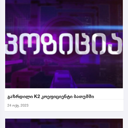
გაზრდილი K2 კოეფიციენტი ბათუმში
24 ოქტ. 2023