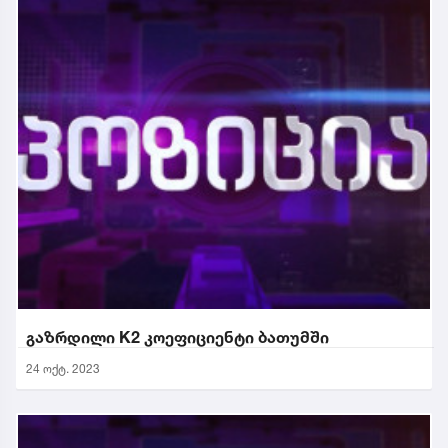
გაზრდილი K2 კოეფიციენტი ბათუმში
24 ოქტ. 2023