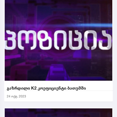
გაზრდილი K2 კოეფიციენტი ბათუმში
24 ოქტ. 2023