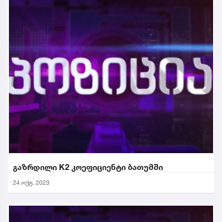
გაზრდილი K2 კოეფიციენტი ბათუმში
24 ოქტ. 2023