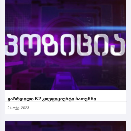
გაზრდილი K2 კოეფიციენტი ბათუმში
24 ოქტ. 2023