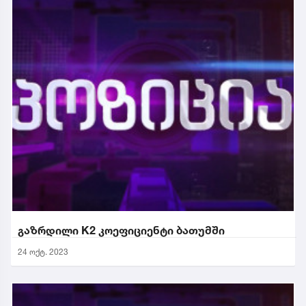
გაზრდილი K2 კოეფიციენტი ბათუმში
24 ოქტ. 2023