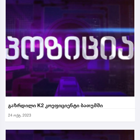
გაზრდილი K2 კოეფიციენტი ბათუმში
24 ოქტ. 2023