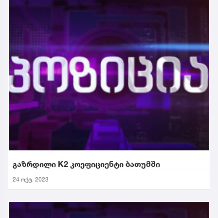
გაზრდილი K2 კოეფიციენტი ბათუმში
24 ოქტ. 2023