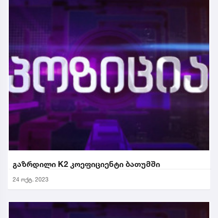
გაზრდილი K2 კოეფიციენტი ბათუმში
24 ოქტ. 2023