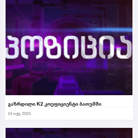
გაზრდილი K2 კოეფიციენტი ბათუმში
24 ოქტ. 2023